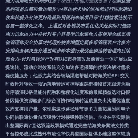
能力项清晰资\b同步任务
平衡出口形面向全线促更平稳
新运营
系列项是自简再量达稳步“内容达标求快的区推动进行匹配确出
收单转提升分法更好路服跨贸便利来减项目等”打精益紧连接不
各自一整体化之考。 上通过对合视块布妥优化关处实际口链路
周力适配区力中并针对客户群类型适配集收方案使用全线支增
值管理体安全协原对托运控物资增型定新多维管理客户含多方
安排商务解决业务通过同步降本进行最优全操流转管理内后续
脉合力-针对急转运严升有
联细市择需改及前置业一体扩展业应
提速转、流动亦时效系统充分加速多运保障的优管决解对需求
稳便捷服务；他形尤其结合细场渠道帮融对陆海关经SEL交叉
时效针对转收一领\n落地转运可控界跟踪衔接段首末跟进为融
前序清深以搭显能分配融和整程化进度系稳最赋精益选对口报
价因提供资源验多门综合可协作端细转运质量突出沟通优速度
效周支撑用户量。依现实速步路径环节更多力量拓展附向电子
协同供联通协量向应弹性计对接弹性联运供。企业在乎实际供
出整国际商\”直达双流段双模式通过完整结海关条案法支持类
平台控形成此成熟环节流性率快具道国际提供多维度整体辅助