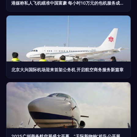
港媒称私人飞机瞄准中国富豪 每小时10万元的包机服务成高端商务新宠
北京大兴国际机场迎来首架公务机 开启航空商务服务新篇章
2025广州商务航空展盛大开幕，“天际新物种”机队公开展出,“地面互联与服务面对面提供多元整体服务商业价值提炼商”，(