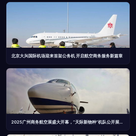
北京大兴国际机场迎来首架公务机 开启航空商务服务新篇章
2025广州商务航空展盛大开幕，“天际新物种”机队公开展出,“地面互联与服务面对面提供多元整体服务商业价值提炼商”，(