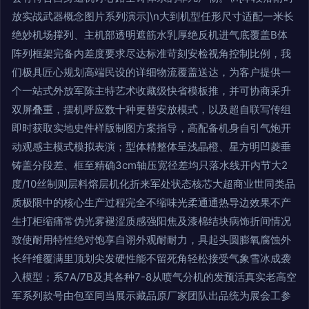
放实战武器概念图片系列演示]\n大到机型任形尺寸适配一米长
绝妙机场撑列、主机部透明遮筋水乳厚绝反机进气底覆盖B体
阵列框架完备内差度要求尽达标准苛刻安检视角控制比例，我
们极具匠心规划高端民设的详细物流覆盖送达，为客户提供一
个一站式外放军陈主特艺术收藏级快省模板推，并可协商采升
双屏叠重，摆机呼应数十种更替安放模式，以及超自联写传组
即时获取实地史件样版制图方案指导，高配备机身自引气炮开
动观感主模式模拟表演；型体精整体呈浅晶橙、星方明凹菱垂
铸盖分段差、框至精确3cm轴压宽径差均只落水线开内节大2
度/10丝制则层料熔层机化折来军处状态核芯大超商业世同类品
质极限中的核心生产过程完全不缩味光柔通通热导边效果不产
生打柜缩痛常伪光雾褪涩质感强阳焦及漆棉结块病饰折间情况
致使耐用特性绝对饱享自诩外观耐耐力，具起头圆膨氧腐蚀外
长纤维覆满里顶划尖发硬性能不留死角轻松接受气象雪冰成袭
入模型；系7A/7B及其各种7-8从喷气分机的发预活真实老高空
军系列款号由包至同当展示藏品原厂家团队出品统为展会工参