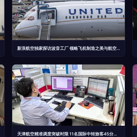
新浪航空独家探访波音工厂 领略飞机制造之美与航空商务服务的未来
天津航空精准调度突破时限 11名国际中转旅客45分钟完成保障