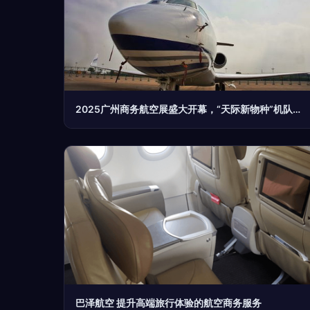
2025广州商务航空展盛大开幕，“天际新物种”机队公开展出,“地面互联与服务面对面提供多元整体服务商业价值提炼商”，(
巴泽航空 提升高端旅行体验的航空商务服务