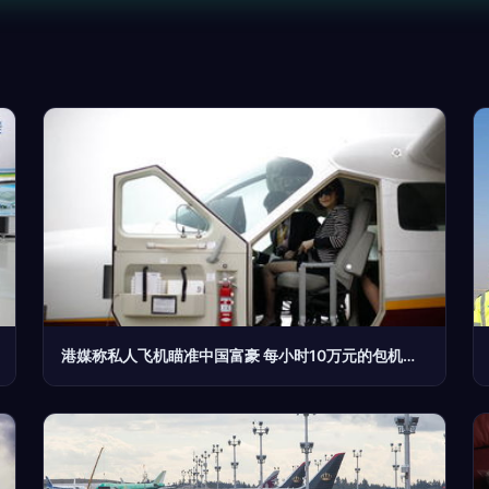
港媒称私人飞机瞄准中国富豪 每小时10万元的包机服务成高端商务新宠