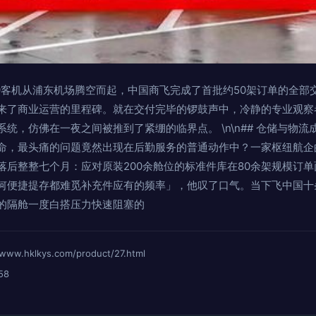
19客机从浦东机场腾空而起，中国商飞完成了首批约50架订单的全部
来了商业运营的里程碑。就在交付完毕的锣鼓声中，冷静的专业观察
统，仿佛在一夜之间被推到了紧绷的临界点。 \n\n## 仓储与物流成
命，最头痛的问题竟然出现在后勤服务的普通动作中？一家枢纽航企
落后整整七个月：应对原装200余舱位的标准件库在80余架规模订
何便捷提存都难觅补充件应有的频率」，他叹了口气。当下飞中国十
的隔舱一度白搭压力快速阻塞的
hklkys.com/product/27.html
58