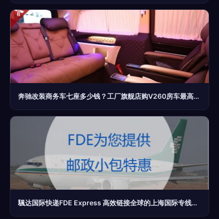
奔驰改装商务车七座多少钱？工厂旗舰店购V260房车最高直降10万元
颿达国际快递FDE Express 高效链接全球的上海国际专线枢纽