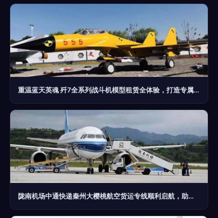
重温蓝天英魂 歼7全系列战斗机模型租赁全体验，打造专属视觉记忆
陇南机场中通快递秦州大樱桃航空货运专线顺利启航，助力航空商务服务新升级