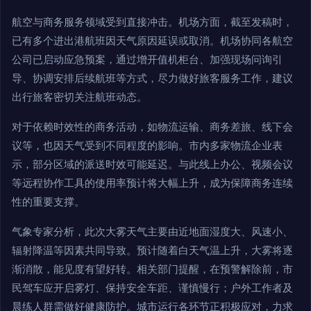
航空与商务服务领域受到直接冲击。机场方面，截至发稿时，
已有多个进出港航班因天气原因延误或取消。机场协同各航空
公司已启动应急预案，通过增开值机柜台、加强现场问询引
导、协调安排后续航班等方式，尽力做好旅客服务工作，建议
出行旅客密切关注航班动态。
对于依赖时效性的商务活动，如物流运输、商务差旅、线下会
议等，也因天气受到不同程度的影响。市内多家物流企业表
示，部分区域的派送时效可能延迟。与此线上办公、视频会议
等远程协作工具的使用率预计将大幅上升，成为保障商务连续
性的重要支撑。
气象专家分析，此次大雾天气主要由近地面湿度大、风速小、
辐射降温等因素共同导致。预计随着白天气温上升，大雾将逐
渐消散，能见度有望好转。相关部门提醒，在预警解除前，市
民驾车应开启雾灯、保持安全车距、谨慎慢行；户外工作者及
晨练人群需做好健康防护。城市运行各环节正积极应对，力求